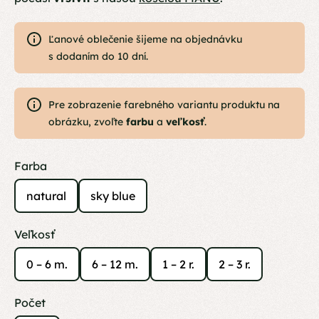
Ľanové oblečenie šijeme na objednávku
s dodaním do 10 dní.
Pre zobrazenie farebného variantu produktu na
obrázku, zvoľte
farbu
a
veľkosť
.
Farba
natural
sky blue
Veľkosť
0 – 6 m.
6 – 12 m.
1 – 2 r.
2 – 3 r.
Počet