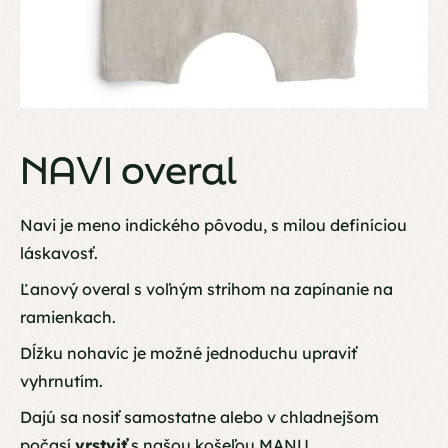
NAVI overal
Navi je meno indického pôvodu, s milou definíciou
láskavosť.
Ľanový overal s voľným strihom na zapínanie na
ramienkach.
Dĺžku nohavíc je možné jednoduchu upraviť
vyhrnutím.
Dajú sa nosiť samostatne alebo v chladnejšom
počasí
vrstviť
s našou
košeľou MANU
.