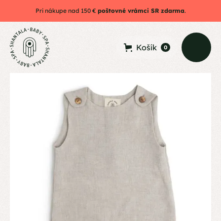
Pri nákupe nad 150 €
poštovné vrámci SR zdarma
.
Košík
0