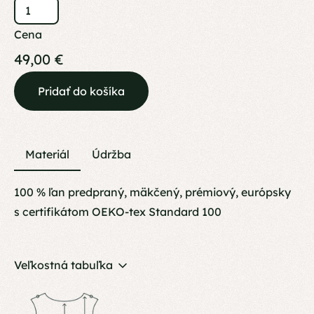
Cena
49,00 €
Materiál
Údržba
100 % ľan predpraný, mäkčený, prémiový, európsky
s certifikátom OEKO-tex Standard 100
Veľkostná tabuľka